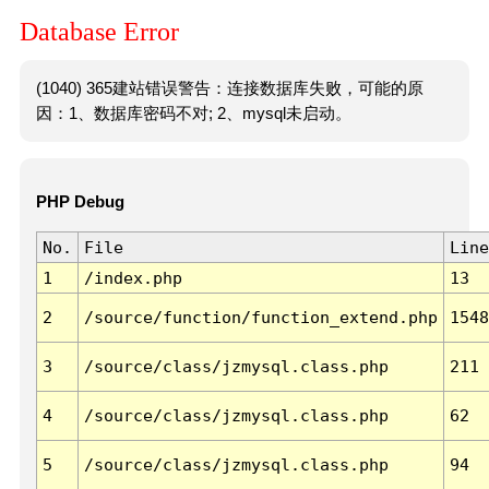
Database Error
(1040) 365建站错误警告：连接数据库失败，可能的原
因：1、数据库密码不对; 2、mysql未启动。
PHP Debug
No.
File
Line
1
/index.php
13
2
/source/function/function_extend.php
1548
3
/source/class/jzmysql.class.php
211
4
/source/class/jzmysql.class.php
62
5
/source/class/jzmysql.class.php
94