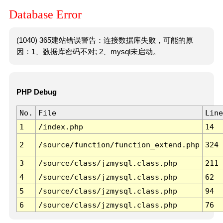
Database Error
(1040) 365建站错误警告：连接数据库失败，可能的原
因：1、数据库密码不对; 2、mysql未启动。
PHP Debug
No.
File
Line
1
/index.php
14
2
/source/function/function_extend.php
324
3
/source/class/jzmysql.class.php
211
4
/source/class/jzmysql.class.php
62
5
/source/class/jzmysql.class.php
94
6
/source/class/jzmysql.class.php
76