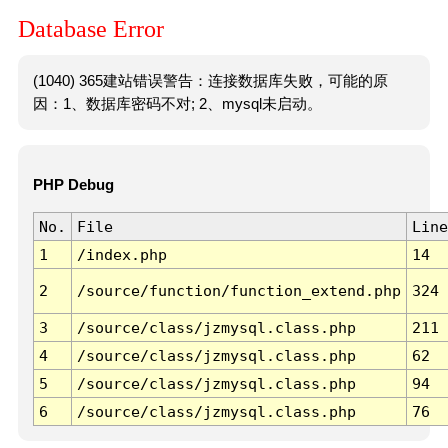
Database Error
(1040) 365建站错误警告：连接数据库失败，可能的原
因：1、数据库密码不对; 2、mysql未启动。
PHP Debug
No.
File
Line
1
/index.php
14
2
/source/function/function_extend.php
324
3
/source/class/jzmysql.class.php
211
4
/source/class/jzmysql.class.php
62
5
/source/class/jzmysql.class.php
94
6
/source/class/jzmysql.class.php
76