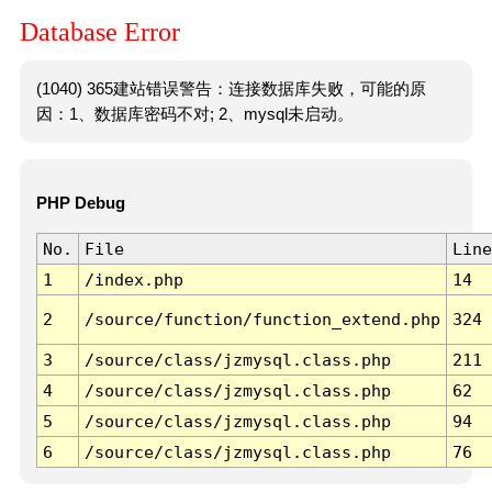
Database Error
(1040) 365建站错误警告：连接数据库失败，可能的原
因：1、数据库密码不对; 2、mysql未启动。
PHP Debug
No.
File
Line
1
/index.php
14
2
/source/function/function_extend.php
324
3
/source/class/jzmysql.class.php
211
4
/source/class/jzmysql.class.php
62
5
/source/class/jzmysql.class.php
94
6
/source/class/jzmysql.class.php
76