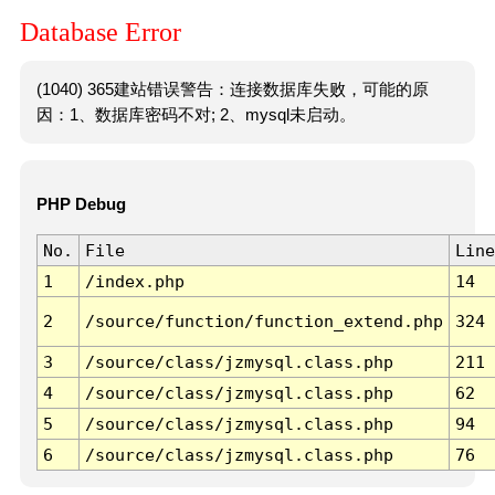
Database Error
(1040) 365建站错误警告：连接数据库失败，可能的原
因：1、数据库密码不对; 2、mysql未启动。
PHP Debug
No.
File
Line
1
/index.php
14
2
/source/function/function_extend.php
324
3
/source/class/jzmysql.class.php
211
4
/source/class/jzmysql.class.php
62
5
/source/class/jzmysql.class.php
94
6
/source/class/jzmysql.class.php
76