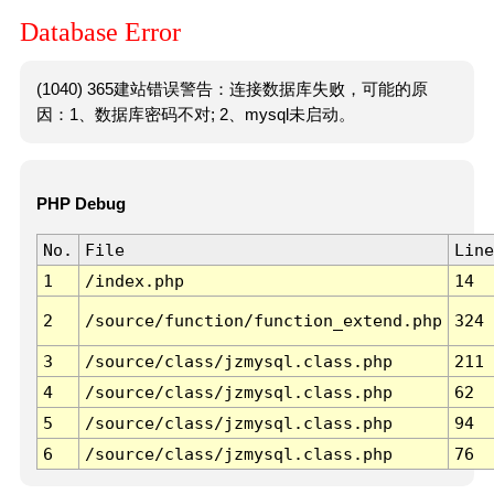
Database Error
(1040) 365建站错误警告：连接数据库失败，可能的原
因：1、数据库密码不对; 2、mysql未启动。
PHP Debug
No.
File
Line
1
/index.php
14
2
/source/function/function_extend.php
324
3
/source/class/jzmysql.class.php
211
4
/source/class/jzmysql.class.php
62
5
/source/class/jzmysql.class.php
94
6
/source/class/jzmysql.class.php
76