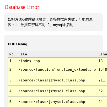
Database Error
(1040) 365建站错误警告：连接数据库失败，可能的原
因：1、数据库密码不对; 2、mysql未启动。
PHP Debug
No.
File
Line
1
/index.php
13
2
/source/function/function_extend.php
1548
3
/source/class/jzmysql.class.php
211
4
/source/class/jzmysql.class.php
62
5
/source/class/jzmysql.class.php
94