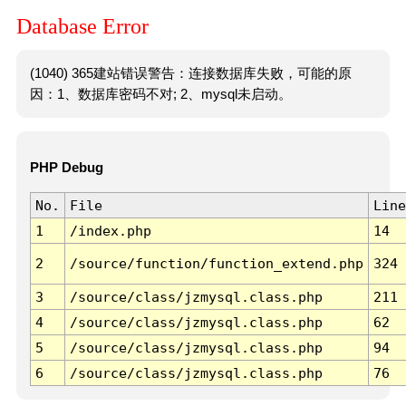
Database Error
(1040) 365建站错误警告：连接数据库失败，可能的原
因：1、数据库密码不对; 2、mysql未启动。
PHP Debug
No.
File
Line
1
/index.php
14
2
/source/function/function_extend.php
324
3
/source/class/jzmysql.class.php
211
4
/source/class/jzmysql.class.php
62
5
/source/class/jzmysql.class.php
94
6
/source/class/jzmysql.class.php
76