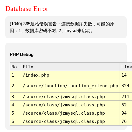
Database Error
(1040) 365建站错误警告：连接数据库失败，可能的原
因：1、数据库密码不对; 2、mysql未启动。
PHP Debug
No.
File
Line
1
/index.php
14
2
/source/function/function_extend.php
324
3
/source/class/jzmysql.class.php
211
4
/source/class/jzmysql.class.php
62
5
/source/class/jzmysql.class.php
94
6
/source/class/jzmysql.class.php
76