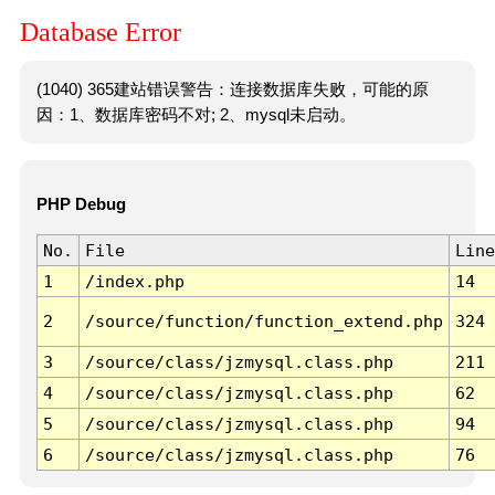
Database Error
(1040) 365建站错误警告：连接数据库失败，可能的原
因：1、数据库密码不对; 2、mysql未启动。
PHP Debug
No.
File
Line
1
/index.php
14
2
/source/function/function_extend.php
324
3
/source/class/jzmysql.class.php
211
4
/source/class/jzmysql.class.php
62
5
/source/class/jzmysql.class.php
94
6
/source/class/jzmysql.class.php
76