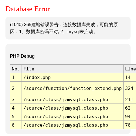
Database Error
(1040) 365建站错误警告：连接数据库失败，可能的原
因：1、数据库密码不对; 2、mysql未启动。
PHP Debug
No.
File
Line
1
/index.php
14
2
/source/function/function_extend.php
324
3
/source/class/jzmysql.class.php
211
4
/source/class/jzmysql.class.php
62
5
/source/class/jzmysql.class.php
94
6
/source/class/jzmysql.class.php
76